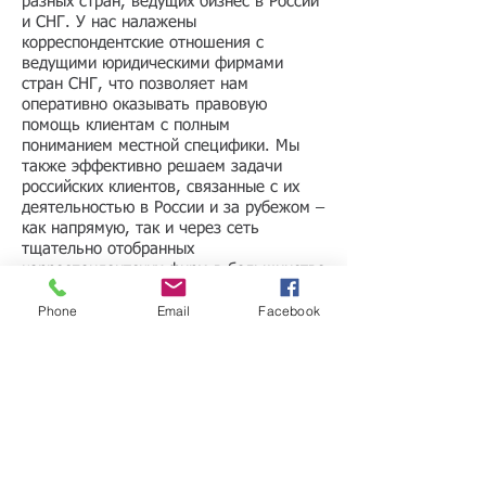
разных стран, ведущих бизнес в России
и СНГ. У нас налажены
корреспондентские отношения с
ведущими юридическими фирмами
стран СНГ, что позволяет нам
оперативно оказывать правовую
помощь клиентам с полным
пониманием местной специфики. Мы
также эффективно решаем задачи
российских клиентов, связанные с их
деятельностью в России и за рубежом –
как напрямую, так и через сеть
тщательно отобранных
корреспондентских фирм в большинстве
европейских, североамериканских и
Phone
Email
Facebook
азиатских юрисдикций.
Мы выстраиваем партнёрские
отношения с клиентами на проверенных
временем принципах: доверии,
долгосрочности и полной
конфиденциальности. Опыт,
компетентность и высокий
профессионализм – именно эти