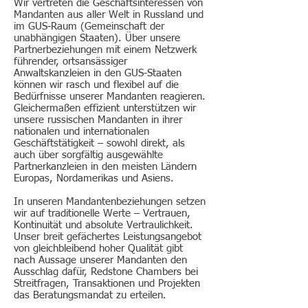
Wir vertreten die Geschäftsinteressen von
Mandanten aus aller Welt in Russland und
im GUS-Raum (Gemeinschaft der
unabhängigen Staaten). Über unsere
Partnerbeziehungen mit einem Netzwerk
führender, ortsansässiger
Anwaltskanzleien in den GUS-Staaten
können wir rasch und flexibel auf die
Bedürfnisse unserer Mandanten reagieren.
Gleichermaßen effizient unterstützen wir
unsere russischen Mandanten in ihrer
nationalen und internationalen
Geschäftstätigkeit – sowohl direkt, als
auch über sorgfältig ausgewählte
Partnerkanzleien in den meisten Ländern
Europas, Nordamerikas und Asiens.
In unseren Mandantenbeziehungen setzen
wir auf traditionelle Werte – Vertrauen,
Kontinuität und absolute Vertraulichkeit.
Unser breit gefächertes Leistungsangebot
von gleichbleibend hoher Qualität gibt
nach Aussage unserer Mandanten den
Ausschlag dafür, Redstone Chambers bei
Streitfragen, Transaktionen und Projekten
das Beratungsmandat zu erteilen.