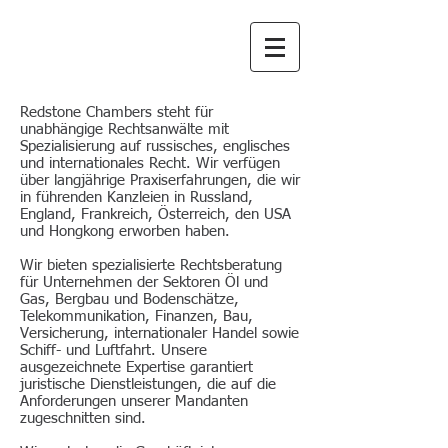
Redstone
Chambers
Redstone Chambers steht für
unabhängige Rechtsanwälte mit
Spezialisierung auf russisches, englisches
und internationales Recht. Wir verfügen
über langjährige Praxiserfahrungen, die wir
in führenden Kanzleien in Russland,
England, Frankreich, Österreich, den USA
und Hongkong erworben haben.
Wir bieten spezialisierte Rechtsberatung
für Unternehmen der Sektoren Öl und
Gas, Bergbau und Bodenschätze,
Telekommunikation, Finanzen, Bau,
Versicherung, internationaler Handel sowie
Schiff- und Luftfahrt. Unsere
ausgezeichnete Expertise garantiert
juristische Dienstleistungen, die auf die
Anforderungen unserer Mandanten
zugeschnitten sind.